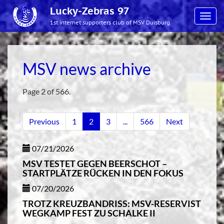
Lucky-Zebras 97
Toggl
1st internet supporters club of MSV Duisburg
navig
MSV news archive
Page 2 of 566.
Previous
1
2
3
...
566
Next
07/21/2026
MSV TESTET GEGEN BEERSCHOT –
STARTPLÄTZE RÜCKEN IN DEN FOKUS
07/20/2026
TROTZ KREUZBANDRISS: MSV-RESERVIST
WEGKAMP FEST ZU SCHALKE II