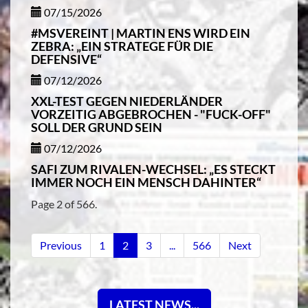
07/15/2026
#MSVEREINT | MARTIN ENS WIRD EIN
ZEBRA: „EIN STRATEGE FÜR DIE
DEFENSIVE“
07/12/2026
XXL-TEST GEGEN NIEDERLÄNDER
VORZEITIG ABGEBROCHEN - "FUCK-OFF"
SOLL DER GRUND SEIN
07/12/2026
SAFI ZUM RIVALEN-WECHSEL: „ES STECKT
IMMER NOCH EIN MENSCH DAHINTER“
Page 2 of 566.
Previous
1
2
3
...
566
Next
LATEST NEWS...