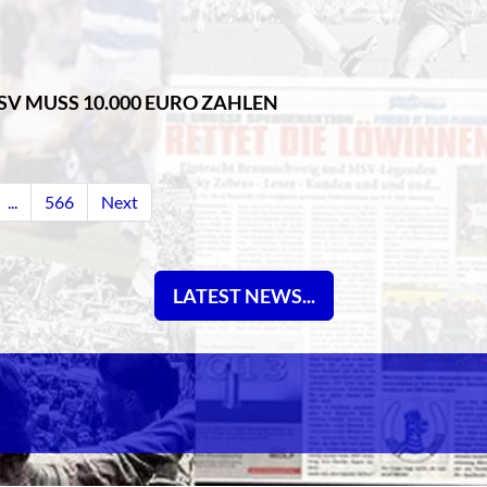
SV MUSS 10.000 EURO ZAHLEN
...
566
Next
LATEST NEWS...