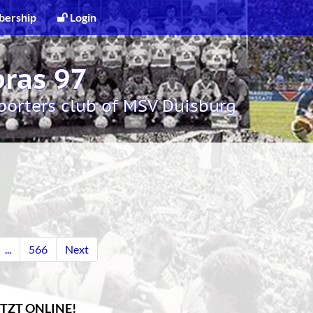
ership
Login
ras 97
pporters club of MSV Duisburg
...
566
Next
ETZT ONLINE!