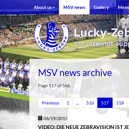
About us
MSV news
Gallery
Memb
Lucky-Zeb
1st internet su
MSV news archive
Page 517 of 566.
Previous
1
...
516
517
518
06/19/2015
VIDEO: DIE NEUE ZEBRAVISION IST J