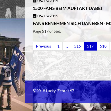
06/15/2015
1500 FANS BEIM AUFTAKT DABEI
06/15/2015
FANS BENEHMEN SICH DANEBEN - M
Page 517 of 566.
Previous
1
...
516
517
518
2018 Lucky-Zebras 97